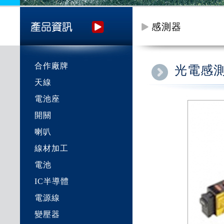
感測器
合作廠牌
光電感
天線
電池座
開關
喇叭
線材加工
電池
IC半導體
電源線
變壓器