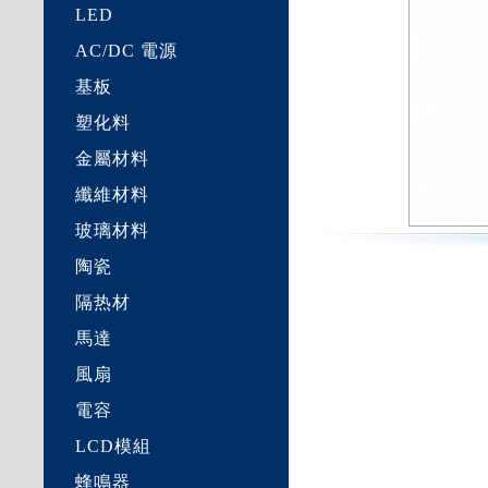
LED
AC/DC 電源
基板
塑化料
金屬材料
纖維材料
玻璃材料
陶瓷
隔热材
馬達
風扇
電容
LCD模組
蜂鳴器