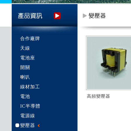
變壓器
合作廠牌
天線
電池座
開關
喇叭
線材加工
電池
高頻變壓器
IC半導體
電源線
變壓器