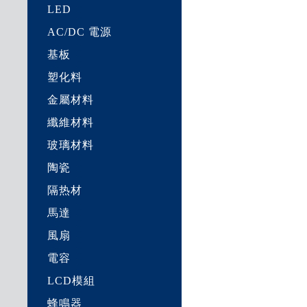
LED
AC/DC 電源
基板
塑化料
金屬材料
纖維材料
玻璃材料
陶瓷
隔热材
馬達
風扇
電容
LCD模組
蜂鳴器