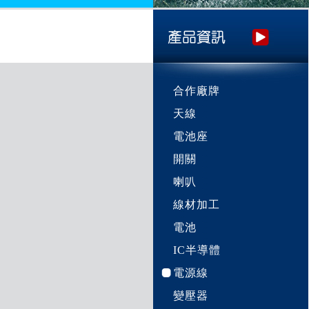
合作廠牌
天線
電池座
開關
喇叭
線材加工
電池
IC半導體
電源線
變壓器