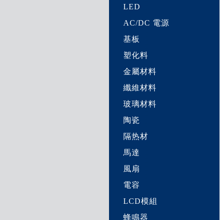
LED
AC/DC 電源
基板
塑化料
金屬材料
纖維材料
玻璃材料
陶瓷
隔热材
馬達
風扇
電容
LCD模組
蜂鳴器