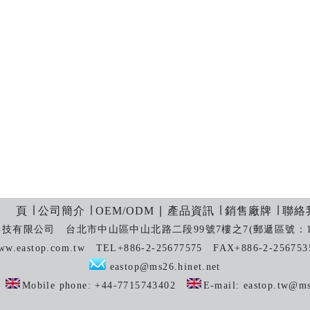
 頁
∣
公司簡介
∣
OEM/ODM
∣
產品資訊
∣
銷售廠牌
∣
聯絡
技有限公司 台北市中山區中山北路二段99號7樓之7(郵遞區號：10
ww.eastop.com.tw TEL+886-2-25677575 FAX+886-2-256753
eastop@ms26.hinet.net
y:
Mobile phone: +44-7715743402
E-mail:
eastop.tw@ms