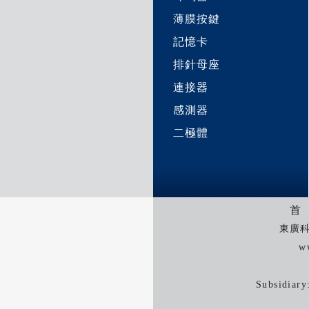
薄膜按鍵
記憶卡
排針母座
連接器
感測器
二極體
首
東廣科
w
Subsidiar